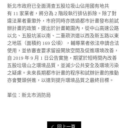
新北市政府已全面清查五股垃圾山佔用國有地共
有 11 家業者，將分為 2 階段執行排佔拆除。除了對
違法業者重懲外，市府同時亦透過都市計畫發布前試
辦計畫的政策，提出於計畫範圍內，從中山高速公路
以北、五股坑溪以南、二重疏洪道以西及新五路以東
之地區（面積約 169 公頃），輔導業者依法申請合法
使用，並依審查要求留設開放空間及促進環境改善，
自 2019 年 9 月 1 日公告實施，期望於短時間內改善
五股垃圾山之環境品質，並減少公共安全及環境污染
之疑慮。未來長期都市計畫的程序和試辦計畫的推動
亦會雙頭併進，以達到提升環境品質之最終目標。
單位：新北市消防局
回上一頁