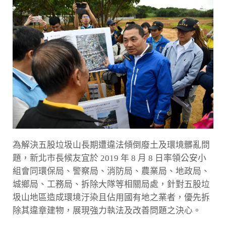
為解決五股垃圾山長期遭違法傾倒廢土及環境髒亂問
題，新北市長候友宜於 2019 年 8 月 8 日率領公安小
組會同環保局、警察局、消防局、農業局、地政局、
城鄉局、工務局、拆除大隊等相關局處，針對五股垃
圾山地區造成環境汙染且佔用國有地之業者，優先拆
除其違章建物，展現強力執法及改善問題之決心。