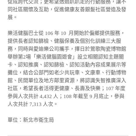
促成跨代交流；更希望透過趴趴走的行動服務，讓不
同社區關懷及互助，促進健康友善銀髮社區營造及發
展。
樂活健腦巴士從 106 年 10 月開始於偏鄉提供服務，
提供長者認知篩檢、健腦保養及個別化訓練三大服
務，同時與愛迪樂公司攜手，擇日於鶯歌陶瓷博物館
舉辦第2場「樂活健腦園遊會」設立相關認知主題關
卡、認知推廣、認知篩檢、認知活動內容成果展示等
攤位，結合公部門如老少共玩車、文康車、行動博物
館、民間單位及地方鄰里資源，將認識失智推廣深入
社區，希望長者活得更健康、長壽及快樂；107 年度
參與人次共計 4,432 人；108 年截至 9 月底止，參與
人次共計 7,313 人次。
單位：新北市衛生局