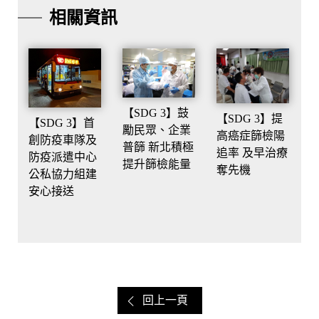
相關資訊
【SDG 3】鼓
【SDG 3】提
【SDG 3】首
勵民眾、企業
高癌症篩檢陽
創防疫車隊及
普篩 新北積極
追率 及早治療
防疫派遣中心
提升篩檢能量
奪先機
公私協力組建
安心接送
回上一頁