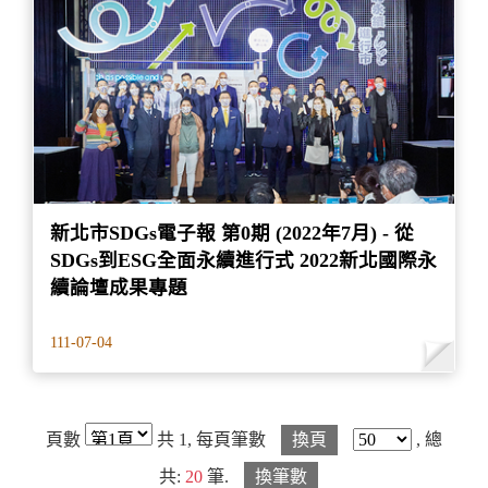
新北市SDGs電子報 第0期 (2022年7月) - 從
SDGs到ESG全面永續進行式 2022新北國際永
續論壇成果專題
111-07-04
頁數
共 1,
每頁筆數
換頁
,
總
共:
20
筆.
換筆數